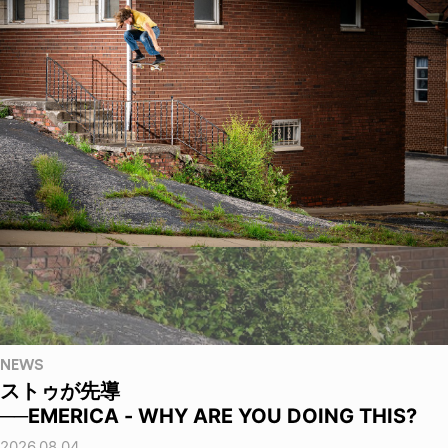
NEWS
ストゥが先導
──EMERICA - WHY ARE YOU DOING THIS?
2026.08.04