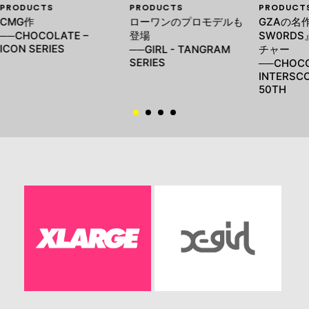
PRODUCTS
PRODUCTS
PRODUCT
CMG作
ローワンのプロモデルも
GZAの名作
──CHOCOLATE –
登場
SW0RD
ICON SERIES
──GIRL - TANGRAM
チャー
SERIES
──CHOCO
INTERSC
50TH