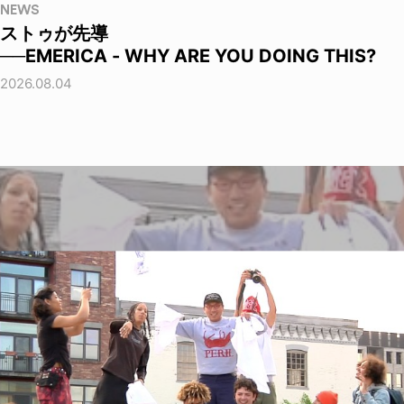
NEWS
ストゥが先導
──EMERICA - WHY ARE YOU DOING THIS?
2026.08.04