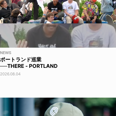
NEWS
ポートランド巡業
──THERE - PORTLAND
2026.08.04