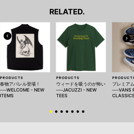
RELATED.
PRODUCTS
PRODUCTS
PRODUCT
春物アパレル登場！
ウィードを吸うのが怖い
プレミア
──WELCOME - NEW
──JACUZZI - NEW
──VANS 
ITEMS
TEES
CLASSIC