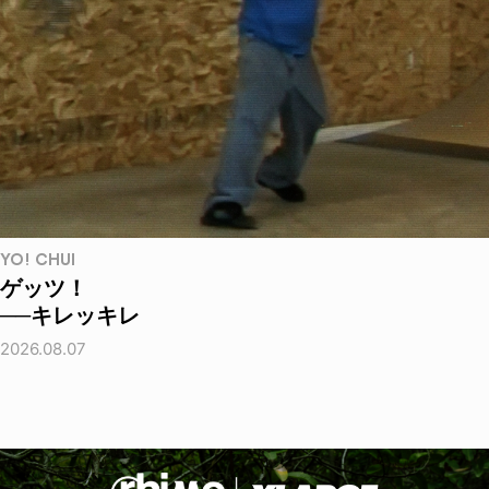
YO! CHUI
ゲッツ！
──キレッキレ
2026.08.07