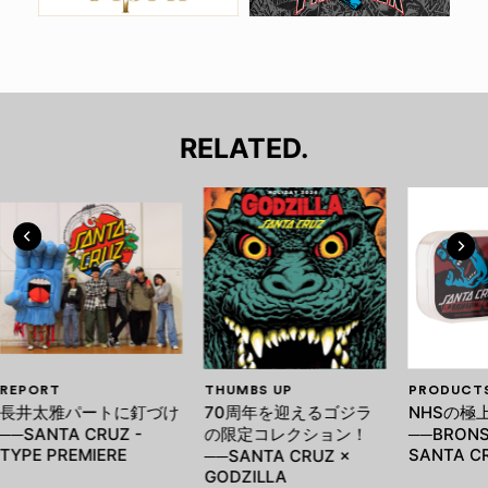
RELATED.
REPORT
THUMBS UP
PRODUCT
長井太雅パートに釘づけ
70周年を迎えるゴジラ
NHSの極
──SANTA CRUZ -
の限定コレクション！
──BRONS
TYPE PREMIERE
SANTA C
──SANTA CRUZ ×
GODZILLA