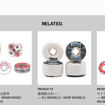
RELATED.
PRODUCTS
PROD
クな新作
接地面が広い！
サイ
- WINKOWSKI
──OJ WHEELS – NEW WHEELS
──B
G3
MUS