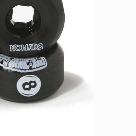
ID
VOICE
IZURU NAGAHARA / 永原依弦
TONY
2026.08.05
2026.08