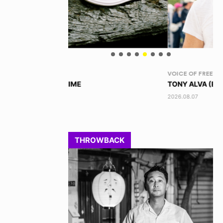
VOICE OF FREEDOM
RA
TONY ALVA (ENGLISH)
DI
2026.08.07
202
THROWBACK