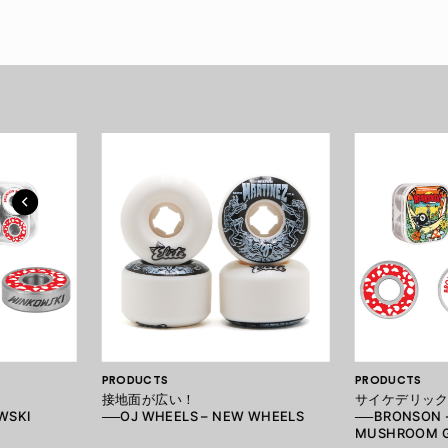
PRODUCTS
PRODUCTS
接地面が広い！
サイケデリッ
WSKI
──OJ WHEELS – NEW WHEELS
──BRONSON 
MUSHROOM 