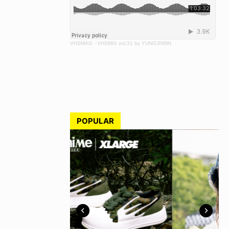
VHSMAG
·
VHSMIX vol.31 by YUNGJINNN
POPULAR