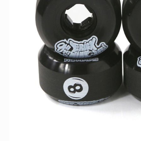
NDOM
VOICE OF FREEDOM
NOSAUR JR.
AKIRA OZAWA / 尾澤 彰
6.08.06
2021.09.02