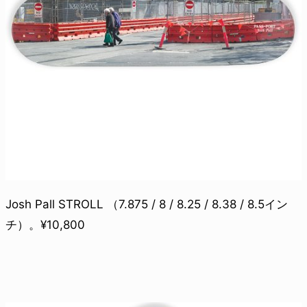
Josh Pall STROLL （7.875 / 8 / 8.25 / 8.38 / 8.5イン
チ）。¥10,800