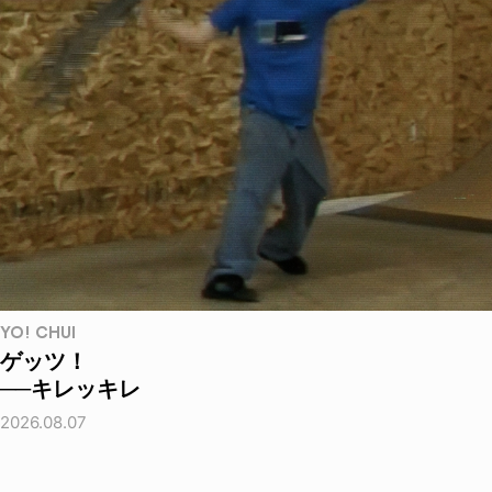
YO! CHUI
ゲッツ！
──キレッキレ
2026.08.07