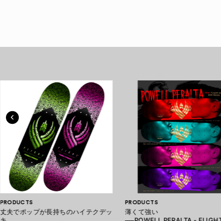
PRODUCTS
PRODUCTS
丈夫でポップが長持ちのハイテクデッ
薄くて強い
キ
──POWELL PERALTA - FLIGH