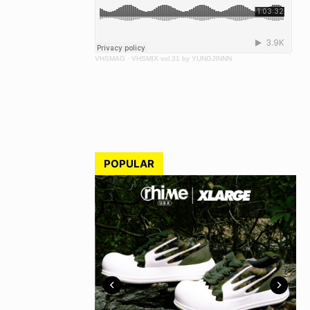
VHSMAG
·
VHSMIX vol.31 by YUNGJINNN
POPULAR