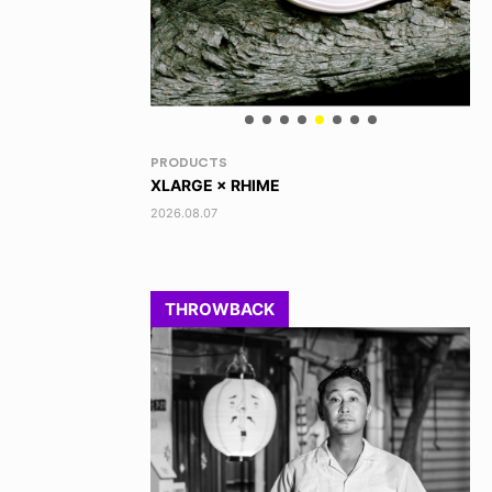
VOICE OF FREEDOM
RA
TONY ALVA (ENGLISH)
DI
2026.08.07
202
THROWBACK