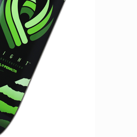
ID
VOICE
IZURU NAGAHARA / 永原依弦
TONY
2026.08.05
2026.08