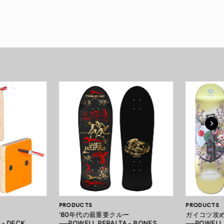
PRODUCTS
PRODUCTS
'80年代の最重要クルー
ガイコツ攻
 - DECK
──POWELL PERALTA - BONES
──POWELL 