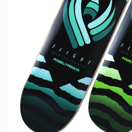
NDOM
VOICE OF FREEDOM
NOSAUR JR.
AKIRA OZAWA / 尾澤 彰
6.08.06
2021.09.02