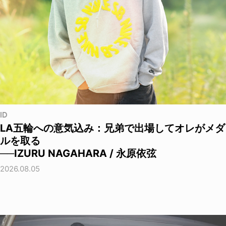
ID
LA五輪への意気込み：兄弟で出場してオレがメダ
ルを取る
──IZURU NAGAHARA / 永原依弦
2026.08.05