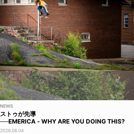
NEWS
ストゥが先導
──EMERICA - WHY ARE YOU DOING THIS?
2026.08.04