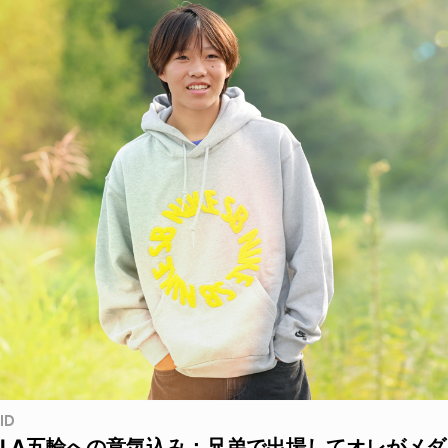
ID
LA五輪への意気込み：兄弟で出場してオレがメダ