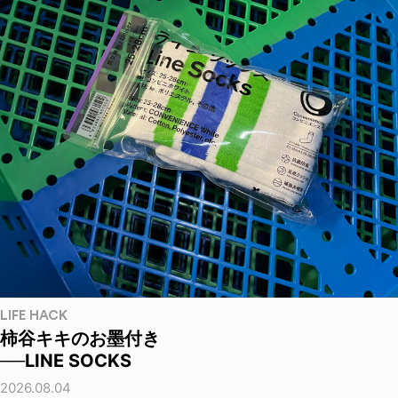
LIFE HACK
柿谷キキのお墨付き
──LINE SOCKS
2026.08.04