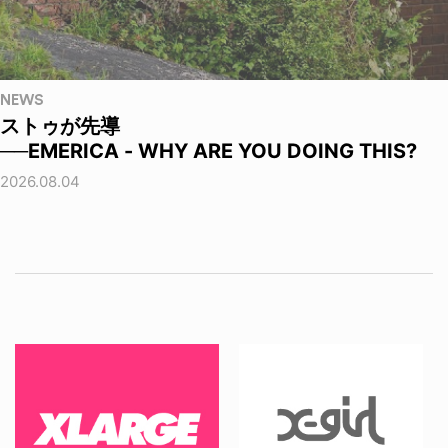
NEWS
ストゥが先導
──EMERICA - WHY ARE YOU DOING THIS?
2026.08.04