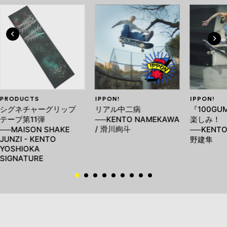
PRODUCTS
IPPON!
IPPON!
シグネチャーグリップ
リアル中二病
『100G
テープ第11弾
──KENTO NAMEKAWA
楽しみ！
/ 滑川絢斗
──MAISON SHAKE
──KENTO
JUNZI - KENTO
野建隼
YOSHIOKA
SIGNATURE