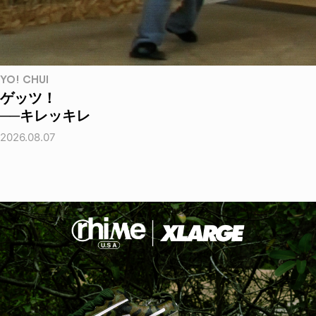
YO! CHUI
ゲッツ！
──キレッキレ
2026.08.07