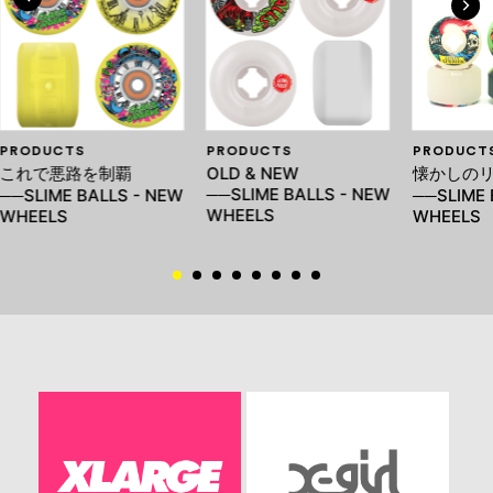
PRODUCTS
PRODUCTS
PRODUCT
これで悪路を制覇
OLD & NEW
懐かしの
──SLIME BALLS - NEW
──SLIME BALLS - NEW
──SLIME 
WHEELS
WHEELS
WHEELS