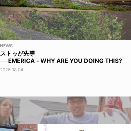
NEWS
ストゥが先導
──EMERICA - WHY ARE YOU DOING THIS?
2026.08.04