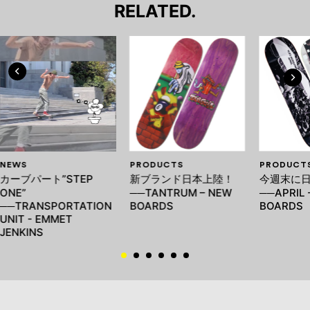
RELATED.
NEWS
PRODUCTS
PRODUCT
カーブパート”STEP
新ブランド日本上陸！
今週末に
ONE”
──TANTRUM – NEW
──APRIL 
──TRANSPORTATION
BOARDS
BOARDS
UNIT - EMMET
JENKINS