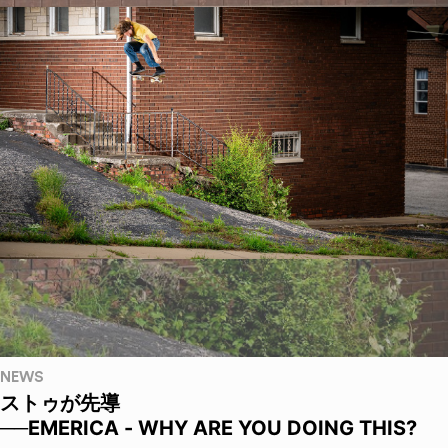
NEWS
ストゥが先導
──EMERICA - WHY ARE YOU DOING THIS?