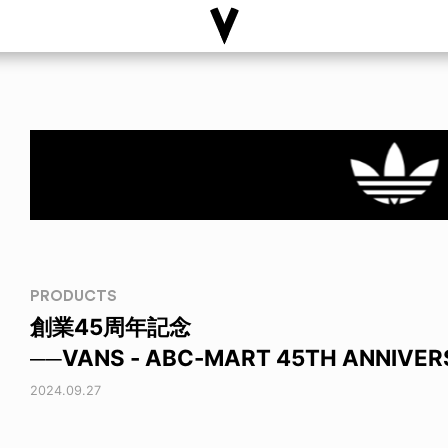
PRODUCTS
創業45周年記念
──VANS - ABC-MART 45TH ANNIVER
2024.09.27