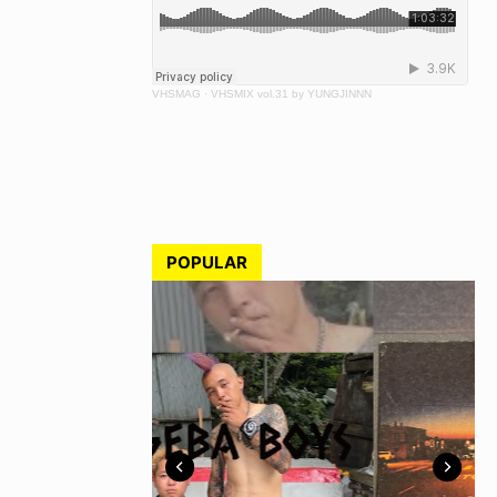
VHSMAG
·
VHSMIX vol.31 by YUNGJINNN
POPULAR