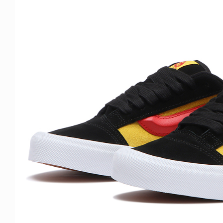
ICE OF FREEDOM
YA SAKAKIBARA / 榊原佳耶
6.07.30