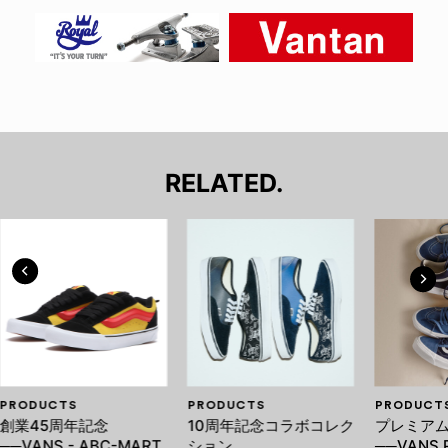
RELATED.
PRODUCTS
PRODUCTS
PRODUCT
創業45周年記念
10周年記念コラボコレク
プレミア
──VANS - ABC-MART
ション
──VANS 