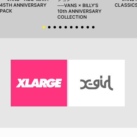
45TH ANNIVERSARY
CLASSIC
──VANS × BILLY’S
PACK
10th ANNIVERSARY
COLLECTION