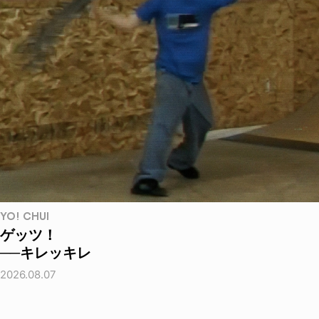
YO! CHUI
ゲッツ！
──キレッキレ
2026.08.07