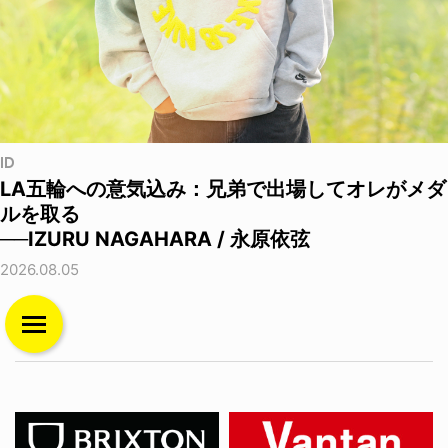
ID
LA五輪への意気込み：兄弟で出場してオレがメダ
ルを取る
──IZURU NAGAHARA / 永原依弦
2026.08.05