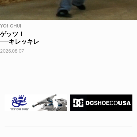
YO! CHUI
ゲッツ！
──キレッキレ
2026.08.07