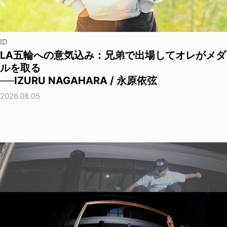
ID
LA五輪への意気込み：兄弟で出場してオレがメダ
ルを取る
──IZURU NAGAHARA / 永原依弦
2026.08.05