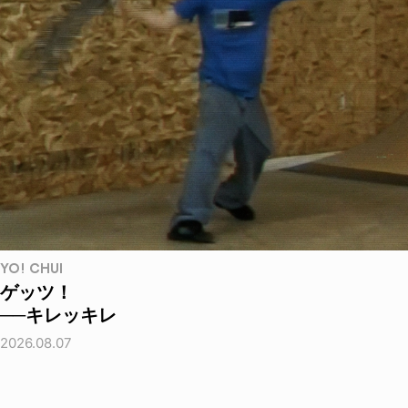
YO! CHUI
ゲッツ！
──キレッキレ
2026.08.07