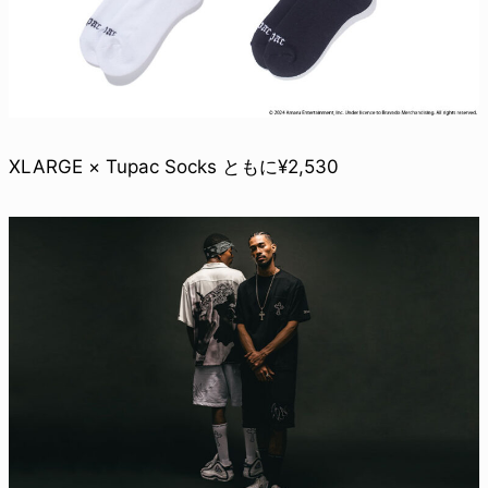
XLARGE × Tupac Socks ともに¥2,530