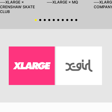
──XLARGE ×
──XLARGE × MQ
──XLARGE
CRENSHAW SKATE
COMPAN
CLUB