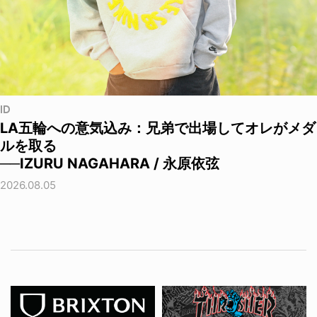
ID
LA五輪への意気込み：兄弟で出場してオレがメダ
ルを取る
──IZURU NAGAHARA / 永原依弦
2026.08.05