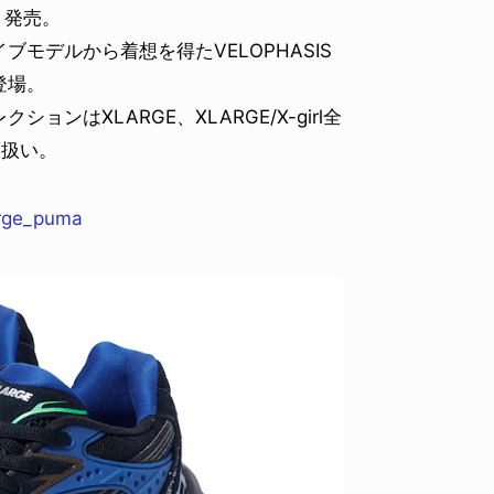
）発売。
モデルから着想を得たVELOPHASIS
登場。
はXLARGE、XLARGE/X-girl全
り扱い。
arge_puma