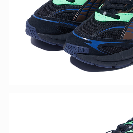
ICE OF FREEDOM
VOICE OF FREEDOM
IRA OZAWA / 尾澤 彰
TONY ALVA (ENGLISH)
2026.08.07
1.09.02