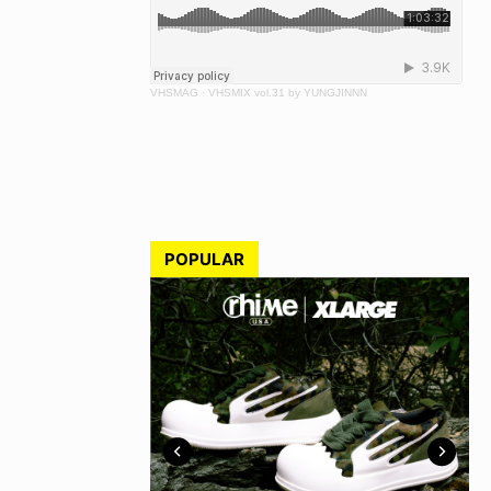
VHSMAG
·
VHSMIX vol.31 by YUNGJINNN
POPULAR