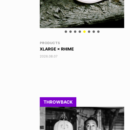
RANDOM
VO
DINOSAUR JR.
AK
2026.08.06
202
THROWBACK