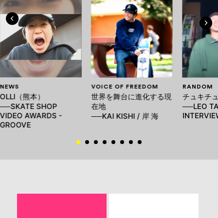
NEWS
VOICE OF FREEDOM
RANDOM
OLLI（熊本）
世界を舞台に進化する現
チュキチ
──SKATE SHOP
在地
──LEO T
VIDEO AWARDS -
INTERVI
──KAI KISHI / 岸 海
GROOVE