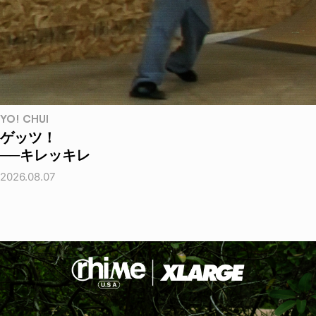
YO! CHUI
ゲッツ！
──キレッキレ
2026.08.07