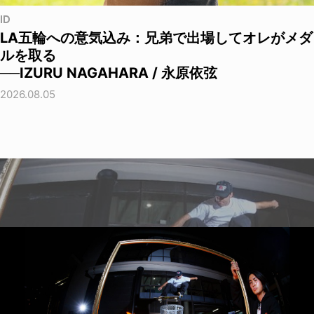
ID
LA五輪への意気込み：兄弟で出場してオレがメダ
ルを取る
──IZURU NAGAHARA / 永原依弦
2026.08.05