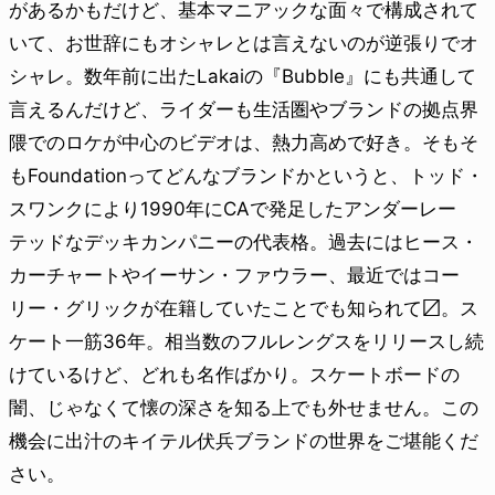
があるかもだけど、基本マニアックな面々で構成されて
いて、お世辞にもオシャレとは言えないのが逆張りでオ
シャレ。数年前に出たLakaiの『Bubble』にも共通して
言えるんだけど、ライダーも生活圏やブランドの拠点界
隈でのロケが中心のビデオは、熱力高めで好き。そもそ
もFoundationってどんなブランドかというと、トッド・
スワンクにより1990年にCAで発足したアンダーレー
テッドなデッキカンパニーの代表格。過去にはヒース・
カーチャートやイーサン・ファウラー、最近ではコー
リー・グリックが在籍していたことでも知られて〼。ス
ケート一筋36年。相当数のフルレングスをリリースし続
けているけど、どれも名作ばかり。スケートボードの
闇、じゃなくて懐の深さを知る上でも外せません。この
機会に出汁のキイテル伏兵ブランドの世界をご堪能くだ
さい。