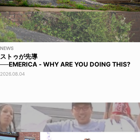
NEWS
ストゥが先導
──EMERICA - WHY ARE YOU DOING THIS?
2026.08.04