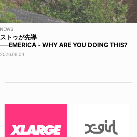
NEWS
ストゥが先導
──EMERICA - WHY ARE YOU DOING THIS?
2026.08.04