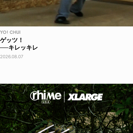
YO! CHUI
ゲッツ！
──キレッキレ
2026.08.07