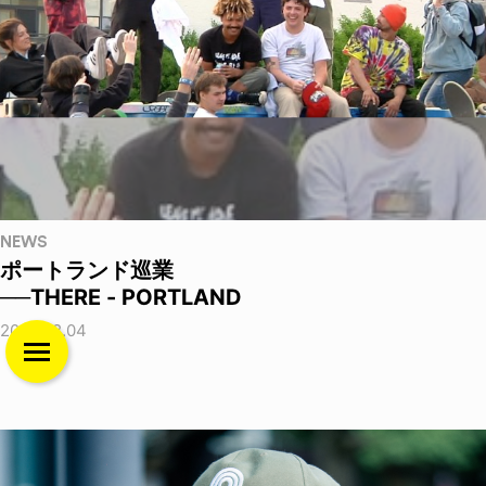
NEWS
ポートランド巡業
──THERE - PORTLAND
2026.08.04