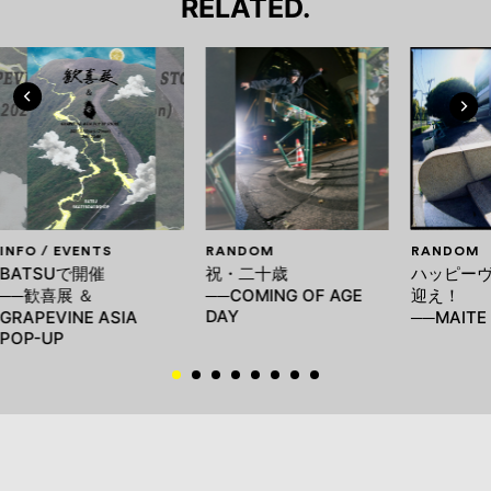
RELATED.
INFO / EVENTS
RANDOM
RANDOM
BATSUで開催
祝・二十歳
ハッピー
──歓喜展 ＆
──COMING OF AGE
迎え！
DAY
GRAPEVINE ASIA
──MAITE 
POP-UP