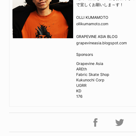
で宜しくお願いしま～す！
OLLI KUMAMOTO
ollikumamoto.com
GRAPEVINE ASIA BLOG
grapevineasia.blogspot.com
Sponsors
Grapevine Asia
AREth
Fabric Skate Shop
Kukunochi Corp
UGRR
KD
176