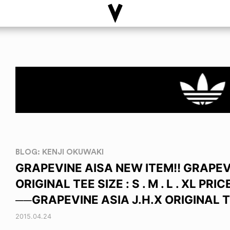
BLOG: KENJI OKUWAKI
GRAPEVINE AISA NEW ITEM!! GRAPEV
ORIGINAL TEE SIZE : S . M . L . XL PRI
──GRAPEVINE ASIA J.H.X ORIGINAL T
2015.04.24