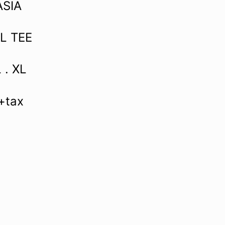
ASIA
L TEE
L . XL
+tax