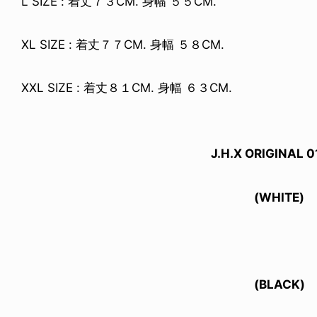
L SIZE : 着丈７３CM. 身幅 ５５CM.
XL SIZE : 着丈７７CM. 身幅 ５８CM.
XXL SIZE : 着丈８１CM. 身幅 ６３CM.
J.H.X ORIGINAL 0
(WHITE)
(BLACK)