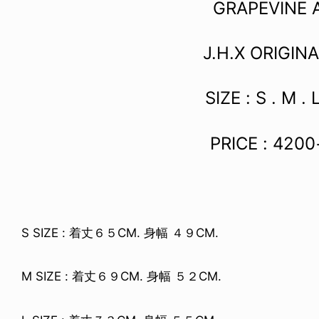
GRAPEVINE 
J.H.X ORIGINA
SIZE : S . M . 
PRICE : 4200
S SIZE : 着丈６５CM. 身幅 ４９CM.
M SIZE : 着丈６９CM. 身幅 ５２CM.