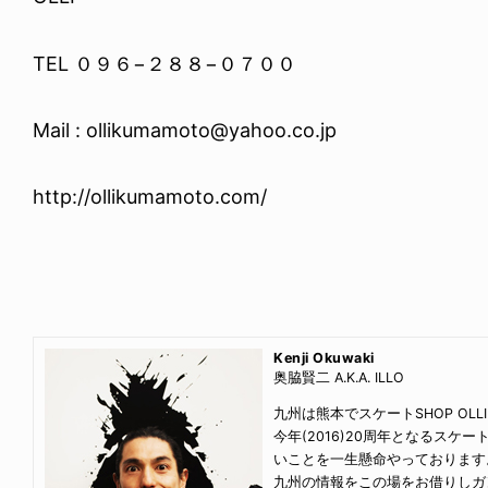
TEL ０９６−２８８−０７００
Mail : ollikumamoto@yahoo.co.jp
http://ollikumamoto.com/
Kenji Okuwaki
奥脇賢二 A.K.A. ILLO
九州は熊本でスケートSHOP OL
今年(2016)20周年となるスケート
いことを一生懸命やっております
九州の情報をこの場をお借りしガ