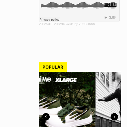
VHSMAG
·
VHSMIX vol.31 by YUNGJINNN
POPULAR