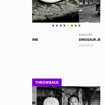
RANDOM
VO
DINOSAUR JR.
AK
2026.08.06
202
THROWBACK