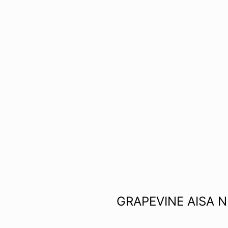
ICE OF FREEDOM
VOICE OF FREEDOM
IRA OZAWA / 尾澤 彰
TONY ALVA (ENGLISH)
2026.08.07
1.09.02
GRAPEVINE AISA N