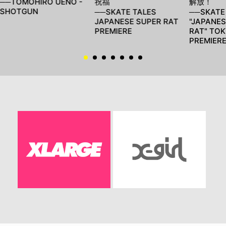
──TOMOHIRO UENO -
祝福
解放！
SHOTGUN
──SKATE TALES
──SKATE
JAPANESE SUPER RAT
"JAPANES
PREMIERE
RAT" TO
PREMIER