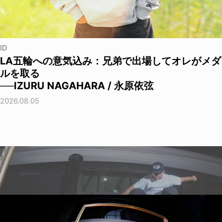
ID
LA五輪への意気込み：兄弟で出場してオレがメダ
ルを取る
──IZURU NAGAHARA / 永原依弦
2026.08.05