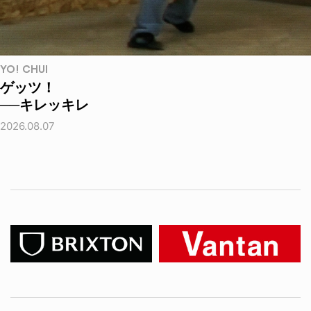
YO! CHUI
ゲッツ！
──キレッキレ
2026.08.07