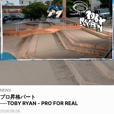
NEWS
プロ昇格パート
──TOBY RYAN - PRO FOR REAL
2026.08.08