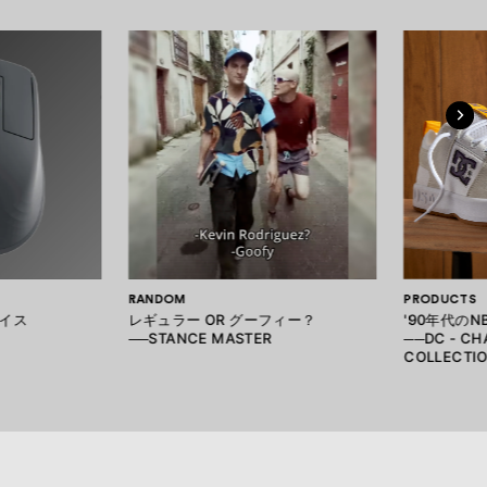
RANDOM
PRODUCTS
イス
レギュラー OR グーフィー？
'90年代の
──STANCE MASTER
──DC - CH
COLLECTI