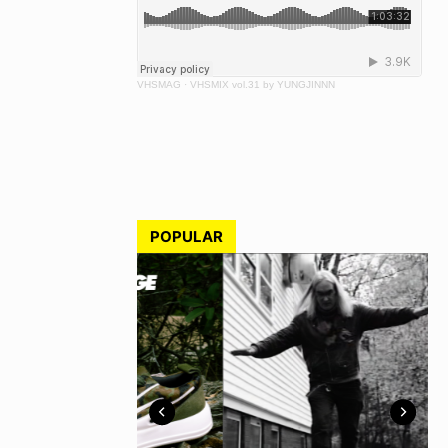
VHSMAG
·
VHSMIX vol.31 by YUNGJINNN
POPULAR