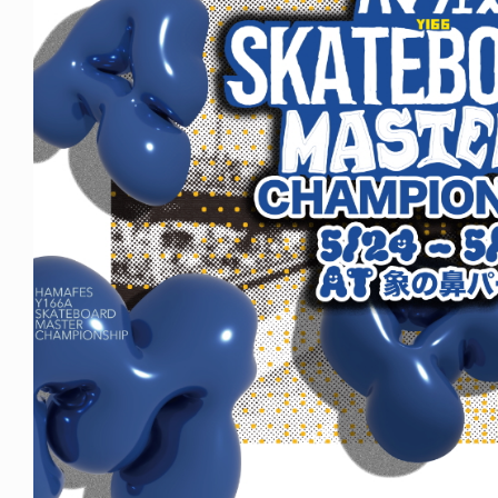
ICE OF FREEDOM
VOICE OF FREEDOM
NY ALVA (ENGLISH)
AKIRA OZAWA / 尾澤 彰
6.08.07
2021.09.02