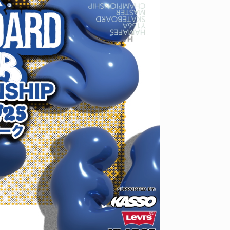
ID
VOICE
IZURU NAGAHARA / 永原依弦
TONY
2026.08.05
2026.08