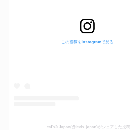
この投稿をInstagramで見る
Levi's® Japan(@levis_japan)がシェアした投