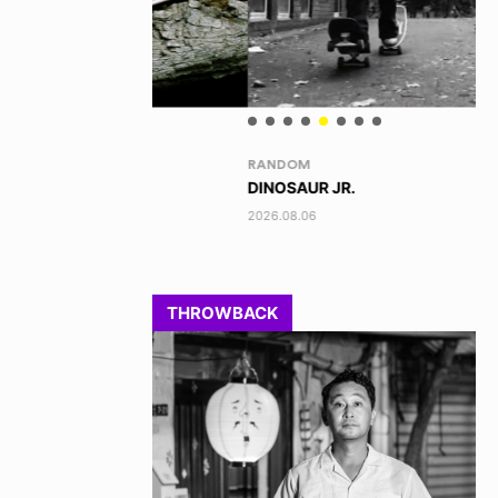
RANDOM
VO
DINOSAUR JR.
TO
2026.08.06
202
THROWBACK