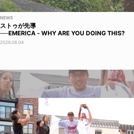
NEWS
ストゥが先導
──EMERICA - WHY ARE YOU DOING THIS?
2026.08.04