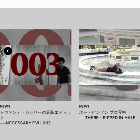
NEWS
NEWS
ドヴァンテ・ジョリーの最新エディッ
ポー・ピンソン プロ昇格
ト
──THERE - RIPPED IN HALF
──NECESSARY EVIL 003