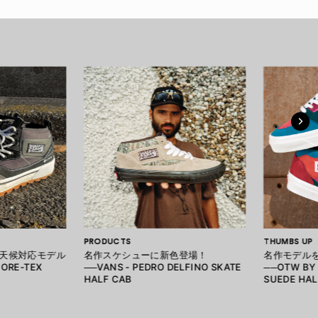
PRODUCTS
THUMBS UP
天候対応モデル
名作スケシューに新色登場！
名作モデル
GORE-TEX
──VANS - PEDRO DELFINO SKATE
──OTW BY 
HALF CAB
SUEDE HAL