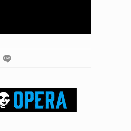
ID
VOICE
IZURU NAGAHARA / 永原依弦
TONY
2026.08.05
2026.08