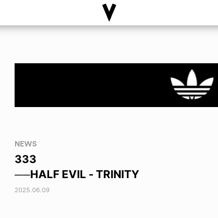
NEWS
333
──HALF EVIL - TRINITY
2025.06.09