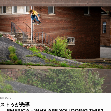
NEWS
ストゥが先導
──EMERICA - WHY ARE YOU DOING THIS?