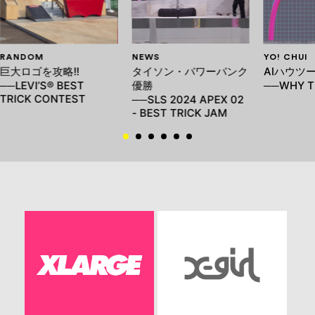
RANDOM
NEWS
YO! CHUI
巨大ロゴを攻略!!
タイソン・バワーバンク
AIハウツ
──LEVI’S® BEST
優勝
──WHY T
TRICK CONTEST
──SLS 2024 APEX 02
- BEST TRICK JAM