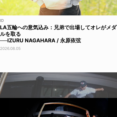
ID
LA五輪への意気込み：兄弟で出場してオレがメダ
ルを取る
──IZURU NAGAHARA / 永原依弦
2026.08.05