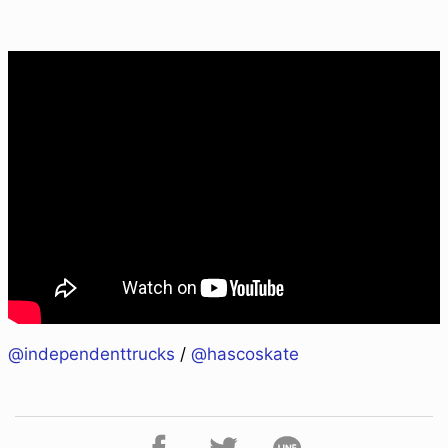
@independenttrucks
/
@hascoskate