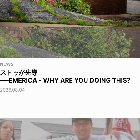
NEWS
ストゥが先導
──EMERICA - WHY ARE YOU DOING THIS?
2026.08.04