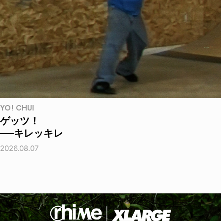
YO! CHUI
ゲッツ！
──キレッキレ
2026.08.07