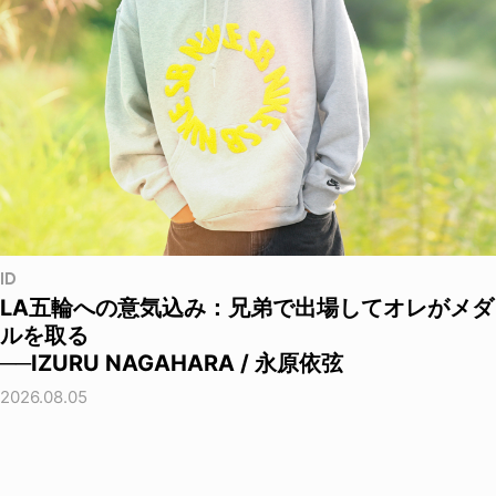
ID
LA五輪への意気込み：兄弟で出場してオレがメダ
ルを取る
──IZURU NAGAHARA / 永原依弦
2026.08.05