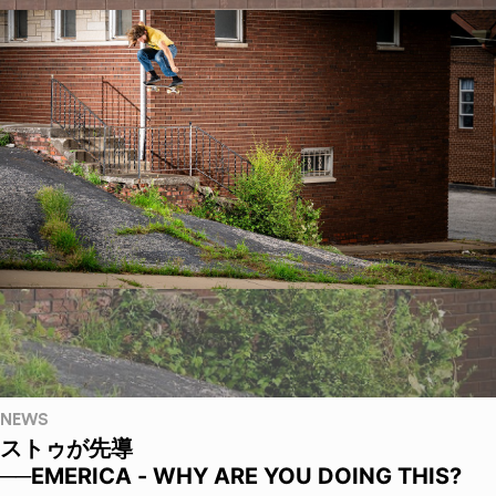
NEWS
ストゥが先導
──EMERICA - WHY ARE YOU DOING THIS?