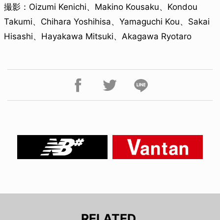
撮影：Oizumi Kenichi、Makino Kousaku、Kondou
Takumi、Chihara Yoshihisa、Yamaguchi Kou、Sakai
Hisashi、Hayakawa Mitsuki、Akagawa Ryotaro
RELATED.