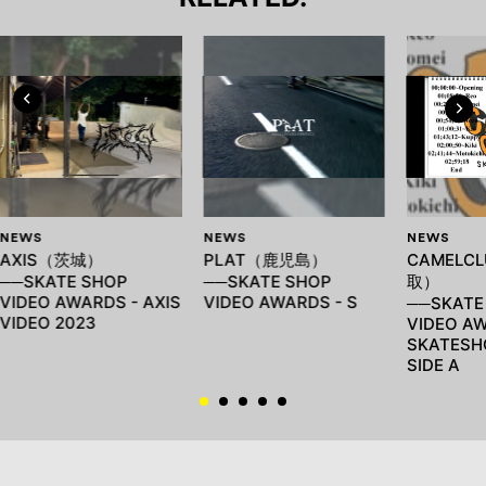
NEWS
NEWS
NEWS
AXIS（茨城）
PLAT（鹿児島）
CAMELC
──SKATE SHOP
──SKATE SHOP
取）
VIDEO AWARDS - AXIS
VIDEO AWARDS - S
──SKATE
VIDEO 2023
VIDEO AW
SKATESH
SIDE A