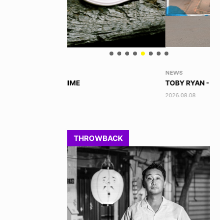
NEWS
VO
TOBY RYAN - PRO FOR REAL
AK
2026.08.08
202
THROWBACK