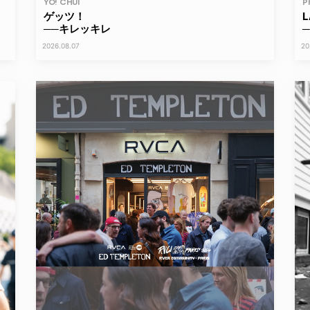
YO! CHUI
P
ゲッツ！
──キレッキレ
─
2026.08.07
20