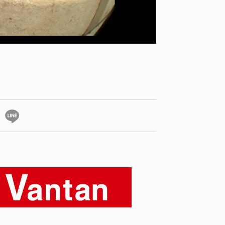
ID
VOICE
IZURU NAGAHARA / 永原依弦
TONY
2026.08.05
2026.08