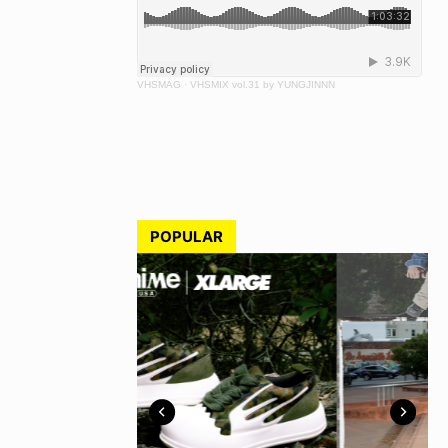
VHSMAG
·
VHSMIX vol.31 by YUNGJINNN
POPULAR