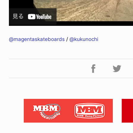
@magentaskateboards
/
@kukunochi
ICE OF FREEDOM
RANDOM
IRA OZAWA / 尾澤 彰
DINOSAUR JR.
2026.08.06
1.09.02