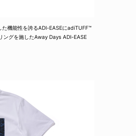
性を誇るADI-EASEにadiTUFF™
を施したAway Days ADI-EASE