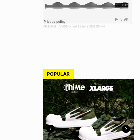
VHSMAG
·
VHSMIX vol.31 by YUNGJINNN
POPULAR