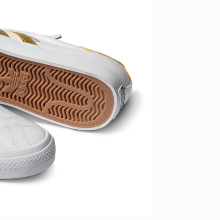
ID
VOICE
IZURU NAGAHARA / 永原依弦
TONY
2026.08.05
2026.08