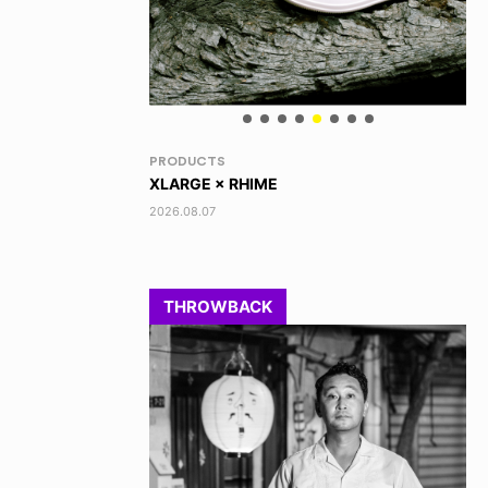
RANDOM
VO
DINOSAUR JR.
TO
2026.08.06
202
THROWBACK