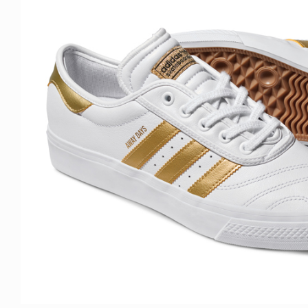
ICE OF FREEDOM
VOICE OF FREEDOM
NY ALVA (ENGLISH)
AKIRA OZAWA / 尾澤 彰
6.08.07
2021.09.02