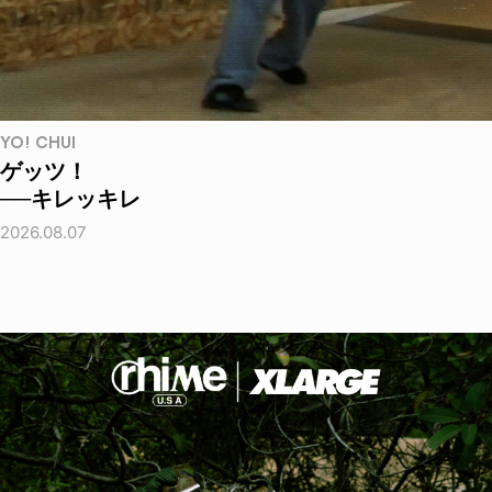
YO! CHUI
ゲッツ！
──キレッキレ
2026.08.07