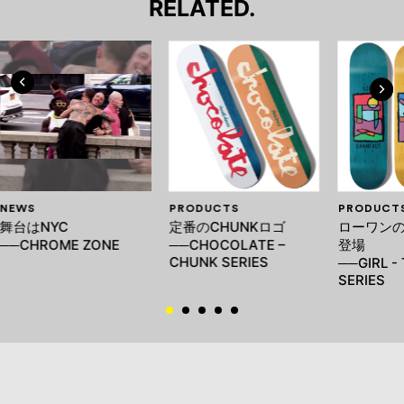
RELATED.
NEWS
PRODUCTS
PRODUCT
舞台はNYC
定番のCHUNKロゴ
ローワン
──CHROME ZONE
──CHOCOLATE –
登場
CHUNK SERIES
──GIRL -
SERIES