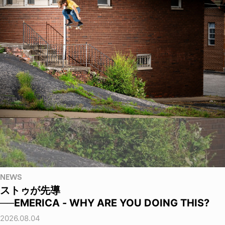
NEWS
ストゥが先導
──EMERICA - WHY ARE YOU DOING THIS?
2026.08.04