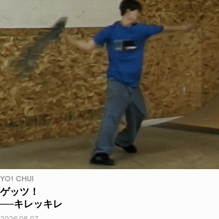
YO! CHUI
ゲッツ！
──キレッキレ
2026.08.07