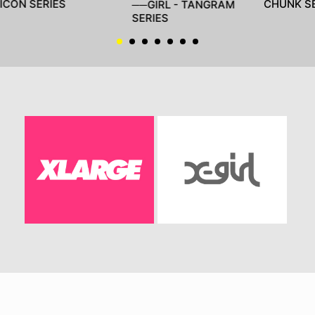
ICON SERIES
CHUNK SE
──GIRL - TANGRAM
SERIES