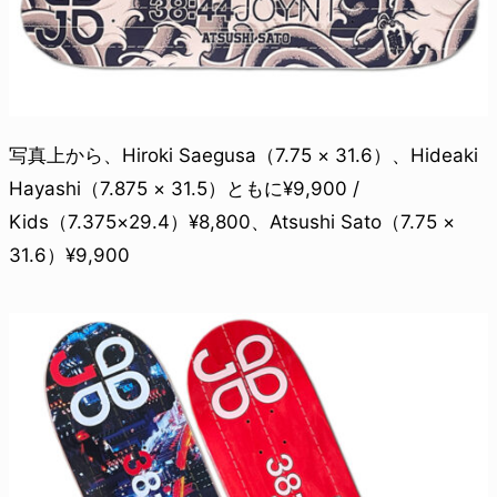
写真上から、Hiroki Saegusa（7.75 × 31.6）、Hideaki
Hayashi（7.875 × 31.5）ともに¥9,900 /
Kids（7.375×29.4）¥8,800、Atsushi Sato（7.75 ×
31.6）¥9,900