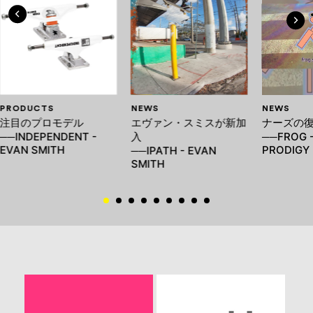
PRODUCTS
NEWS
NEWS
注目のプロモデル
エヴァン・スミスが新加
ナーズの
──INDEPENDENT -
入
──FROG -
EVAN SMITH
PRODIGY
──IPATH - EVAN
SMITH