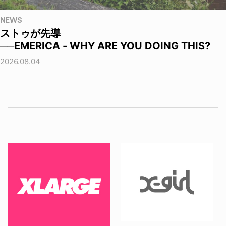
NEWS
ストゥが先導
──EMERICA - WHY ARE YOU DOING THIS?
2026.08.04