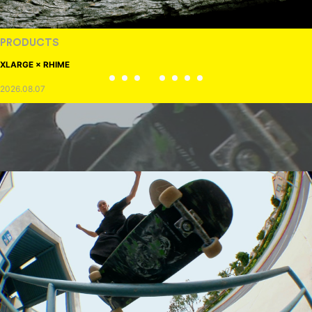
VOICE OF FREEDOM
AKIRA OZAWA / 尾澤 彰
2021.09.02