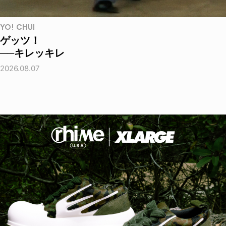
YO! CHUI
ゲッツ！
──キレッキレ
2026.08.07