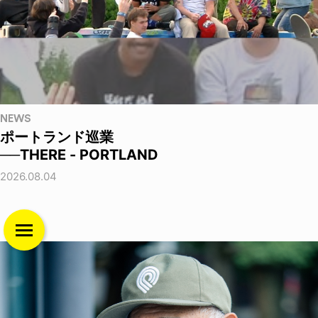
NEWS
ポートランド巡業
──THERE - PORTLAND
2026.08.04