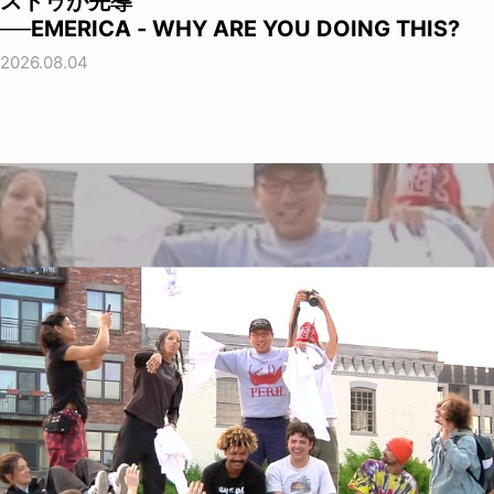
ストゥが先導
──EMERICA - WHY ARE YOU DOING THIS?
2026.08.04