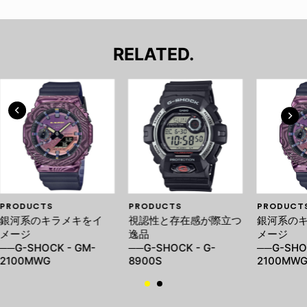
RELATED.
PRODUCTS
PRODUCTS
PRODUCT
銀河系のキラメキをイ
視認性と存在感が際立つ
銀河系の
メージ
逸品
メージ
──G-SHOCK - GM-
──G-SHOCK - G-
──G-SHO
2100MWG
8900S
2100MW