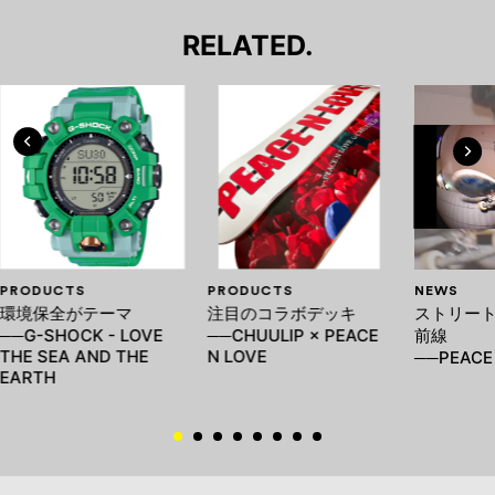
RELATED.
PRODUCTS
PRODUCTS
NEWS
環境保全がテーマ
注目のコラボデッキ
ストリー
──G-SHOCK - LOVE
──CHUULIP × PEACE
前線
THE SEA AND THE
N LOVE
──PEACE 
EARTH