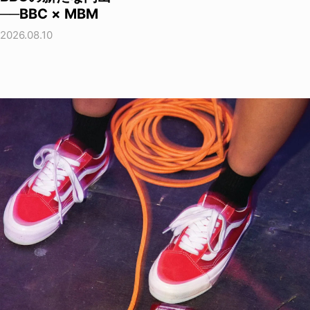
──BBC × MBM
2026.08.10