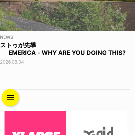
NEWS
ストゥが先導
──EMERICA - WHY ARE YOU DOING THIS?
2026.08.04