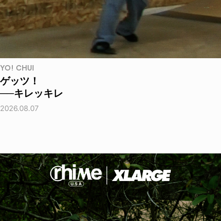
YO! CHUI
ゲッツ！
──キレッキレ
2026.08.07