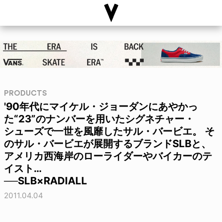
PRODUCTS
'90年代にマイケル・ジョーダンにあやかっ
た“23”のナンバーを用いたシグネチャー・
シューズで一世を風靡したサル・バービエ。 そ
のサル・バービエが展開するブランドSLBと、
アメリカ西海岸のローライダーやバイカーのテ
イスト…
──SLB×RADIALL
2011.04.04