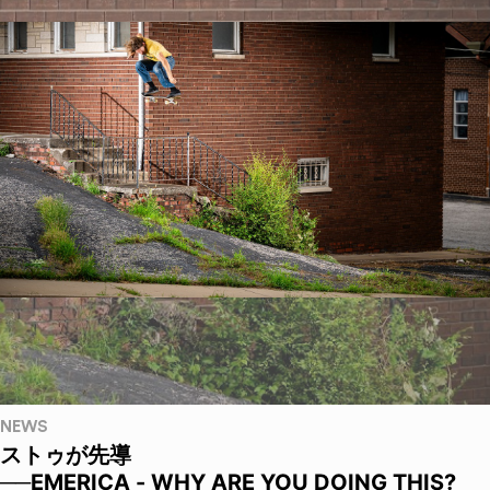
NEWS
ストゥが先導
──EMERICA - WHY ARE YOU DOING THIS?