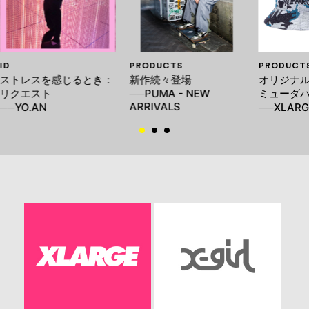
ID
PRODUCTS
PRODUCT
ストレスを感じるとき：
新作続々登場
オリジナ
リクエスト
──PUMA - NEW
ミューダ
ARRIVALS
──YO.AN
──XLARG