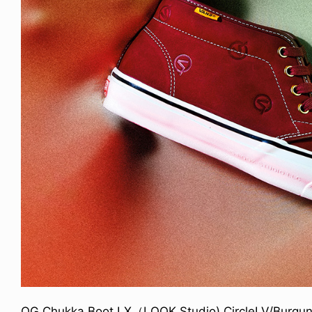
ICE OF FREEDOM
VOICE OF FREEDOM
NY ALVA (ENGLISH)
AKIRA OZAWA / 尾澤 彰
6.08.07
2021.09.02
OG Chukka Boot LX（LQQK Studio) CircleI V/Burgu