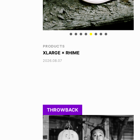
RANDOM
VO
DINOSAUR JR.
TO
2026.08.06
202
THROWBACK