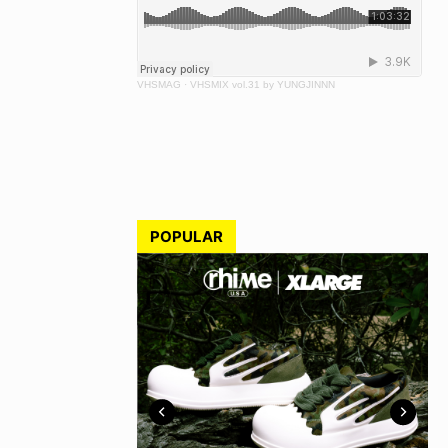
VHSMAG
·
VHSMIX vol.31 by YUNGJINNN
POPULAR