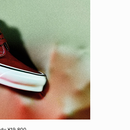
ID
VOICE
IZURU NAGAHARA / 永原依弦
TONY
2026.08.05
2026.08
ndy ¥19,800