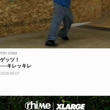
YO! CHUI
ゲッツ！
──キレッキレ
2026.08.07