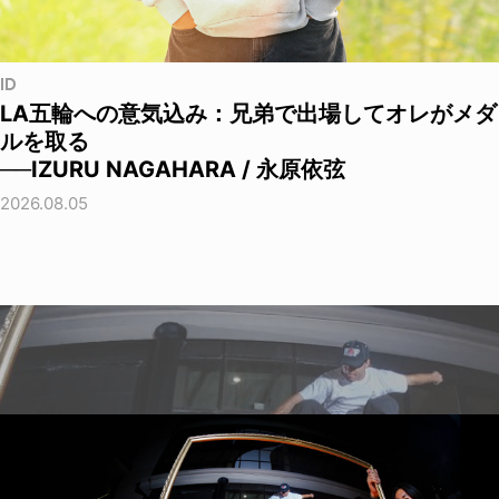
ID
LA五輪への意気込み：兄弟で出場してオレがメダ
ルを取る
──IZURU NAGAHARA / 永原依弦
2026.08.05