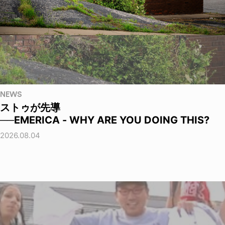
NEWS
ストゥが先導
──EMERICA - WHY ARE YOU DOING THIS?
2026.08.04