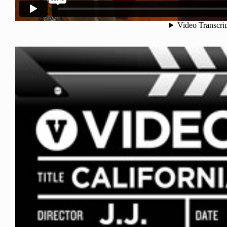
NDOM
NEWS
NOSAUR JR.
TOBY RYAN - PRO FOR RE
6.08.06
2026.08.08