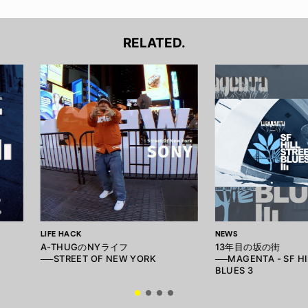
RELATED.
LIFE HACK
NEWS
A-THUGのNYライフ
13年目の坂の街
──STREET OF NEW YORK
──MAGENTA - SF HI
BLUES 3