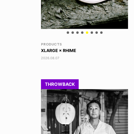
VOICE OF FREEDOM
RA
AKIRA OZAWA / 尾澤 彰
DI
202
2021.09.02
THROWBACK