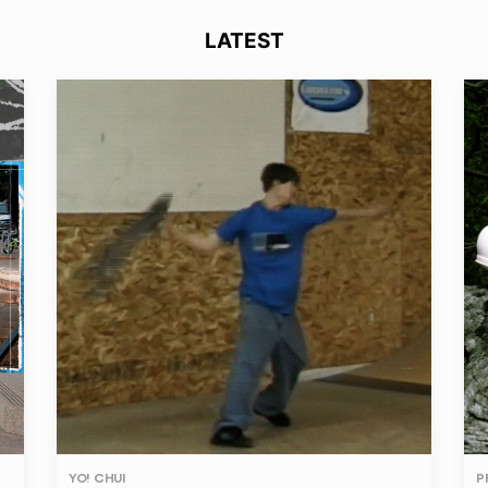
LATEST
YO! CHUI
P