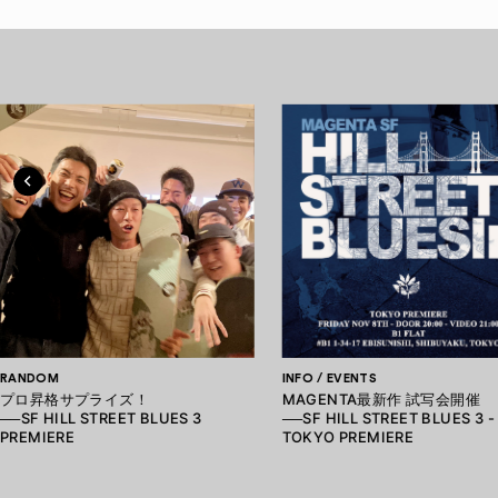
RANDOM
INFO / EVENTS
プロ昇格サプライズ！
MAGENTA最新作 試写会開催
──SF HILL STREET BLUES 3
──SF HILL STREET BLUES 3 -
PREMIERE
TOKYO PREMIERE