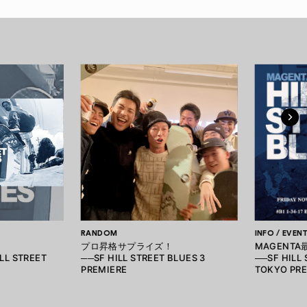
RANDOM
INFO / EVEN
プロ昇格サプライズ！
MAGENT
LL STREET
──SF HILL STREET BLUES 3
──SF HILL 
PREMIERE
TOKYO PRE