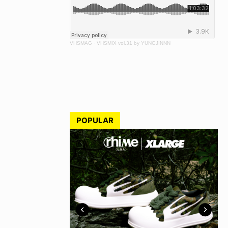
VHSMAG
·
VHSMIX vol.31 by YUNGJINNN
POPULAR