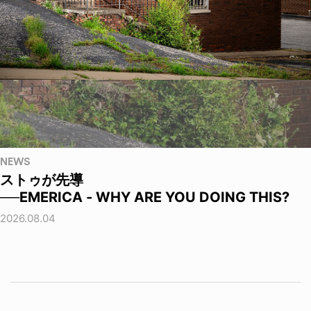
NEWS
ストゥが先導
──EMERICA - WHY ARE YOU DOING THIS?
2026.08.04