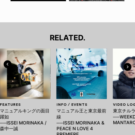
RELATED.
FEATURES
INFO / EVENTS
VIDEO LO
マニュアルキングの面目
マニュアル王と東京最前
東京チル
躍如
線
──WEEKD
MANTARO
──ISSEI MORINAKA /
──ISSEI MORINAKA &
森中一誠
PEACE N LOVE 4
PREMIERE