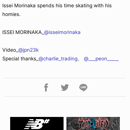
Issei Morinaka spends his time skating with his
homies.
ISSEI MORINAKA_
@isseimorinaka
Video_
@jpn23k
Special thanks_
@charlie_trading
、
@___peon_____