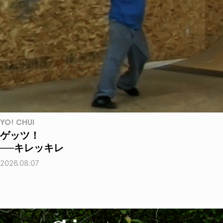
YO! CHUI
ゲッツ！
──キレッキレ
2026.08.07