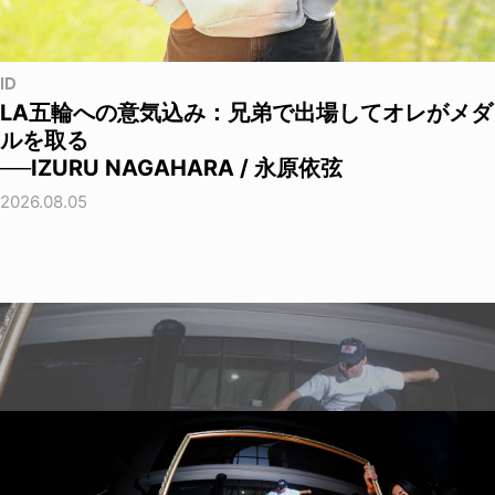
ID
LA五輪への意気込み：兄弟で出場してオレがメダ
ルを取る
──IZURU NAGAHARA / 永原依弦
2026.08.05