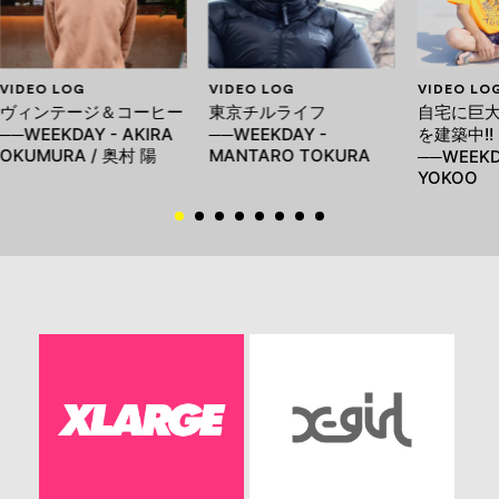
VIDEO LOG
VIDEO LOG
VIDEO LO
ヴィンテージ＆コーヒー
東京チルライフ
自宅に巨
──WEEKDAY - AKIRA
──WEEKDAY -
を建築中!!
OKUMURA / 奥村 陽
MANTARO TOKURA
──WEEKDA
YOKOO