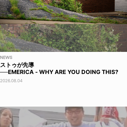
NEWS
ストゥが先導
──EMERICA - WHY ARE YOU DOING THIS?
2026.08.04