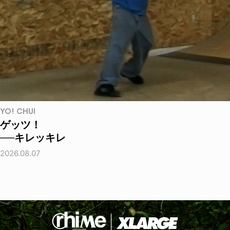
YO! CHUI
ゲッツ！
──キレッキレ
2026.08.07