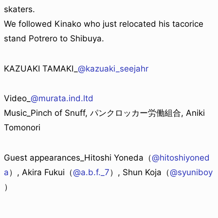
skaters.
We followed Kinako who just relocated his tacorice
stand Potrero to Shibuya.
KAZUAKI TAMAKI_
@kazuaki_seejahr
Video_
@murata.ind.ltd
Music_Pinch of Snuff, パンクロッカー労働組合, Aniki
Tomonori
Guest appearances_Hitoshi Yoneda（
@hitoshiyoned
a
）, Akira Fukui（
@a.b.f._7
）, Shun Koja（
@syuniboy
）