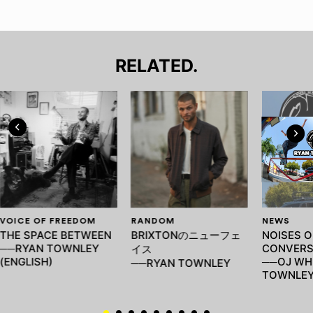
RELATED.
VOICE OF FREEDOM
RANDOM
NEWS
THE SPACE BETWEEN
BRIXTONのニューフェ
NOISES O
──RYAN TOWNLEY
CONVERS
イス
(ENGLISH)
──OJ WHE
──RYAN TOWNLEY
TOWNLE