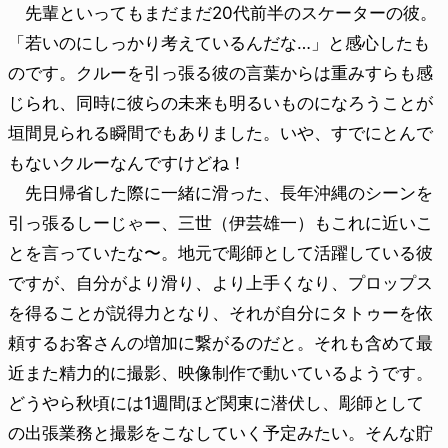
先輩といってもまだまだ20代前半のスケーターの彼。
「若いのにしっかり考えているんだな…」と感心したも
のです。クルーを引っ張る彼の言葉からは重みすらも感
じられ、同時に彼らの未来も明るいものになろうことが
垣間見られる瞬間でもありました。いや、すでにとんで
もないクルーなんですけどね！
先日帰省した際に一緒に滑った、長年沖縄のシーンを
引っ張るしーじゃー、三世（伊芸雄一）もこれに近いこ
とを言っていたな〜。地元で彫師として活躍している彼
ですが、自分がより滑り、より上手くなり、プロップス
を得ることが説得力となり、それが自分にタトゥーを依
頼するお客さんの増加に繋がるのだと。それも含めて最
近また精力的に撮影、映像制作で動いているようです。
どうやら秋頃には1週間ほど関東に潜伏し、彫師として
の出張業務と撮影をこなしていく予定みたい。そんな貯