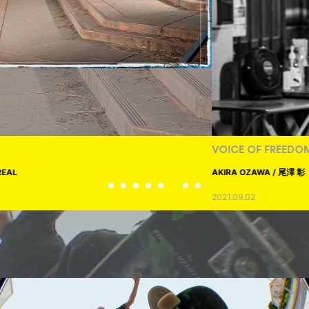
VOICE OF FREEDOM
AKIRA OZAWA / 尾澤 彰
2021.09.02