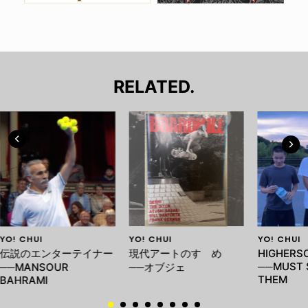
RELATED.
YO! CHUI
YO! CHUI
YO! CHUI
伝説のエンターテイナー
現代アートのすゝめ
HIGHERS
──MUST 
──MANSOUR
──オブジェ
THEM
BAHRAMI