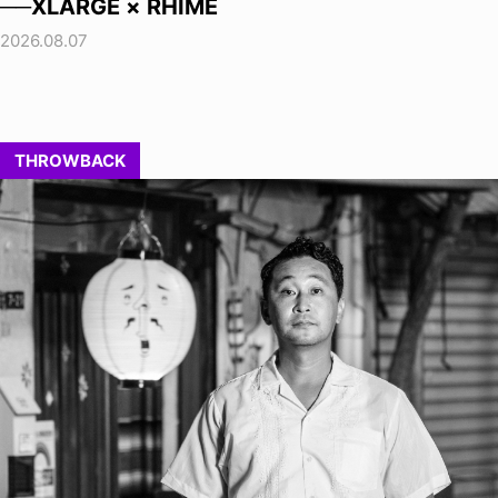
──XLARGE × RHIME
2026.08.07
THROWBACK