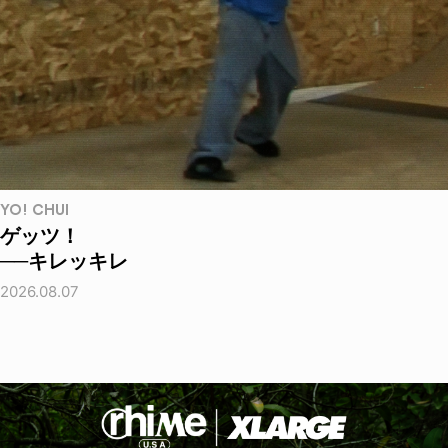
YO! CHUI
ゲッツ！
──キレッキレ
2026.08.07