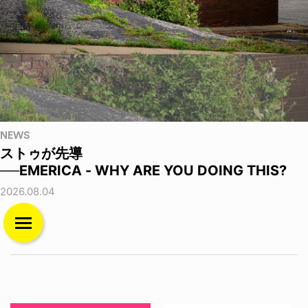
NEWS
ストゥが先導
──EMERICA - WHY ARE YOU DOING THIS?
2026.08.04