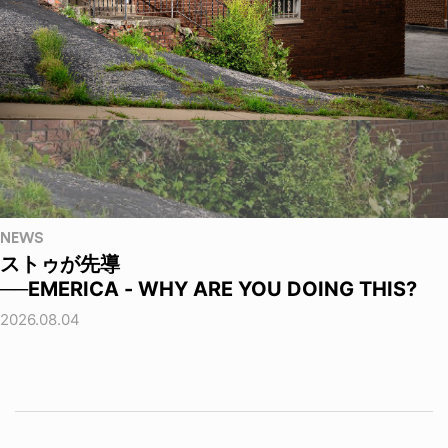
NEWS
ストゥが先導
──EMERICA - WHY ARE YOU DOING THIS?
2026.08.04