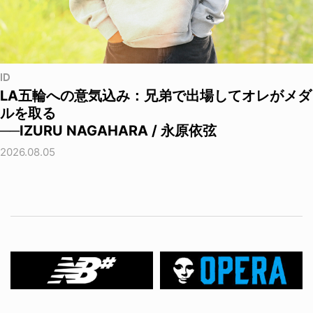
ID
LA五輪への意気込み：兄弟で出場してオレがメダ
ルを取る
──IZURU NAGAHARA / 永原依弦
2026.08.05