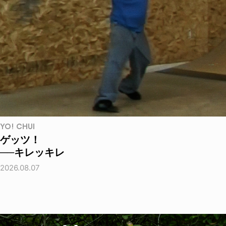
YO! CHUI
ゲッツ！
──キレッキレ
2026.08.07