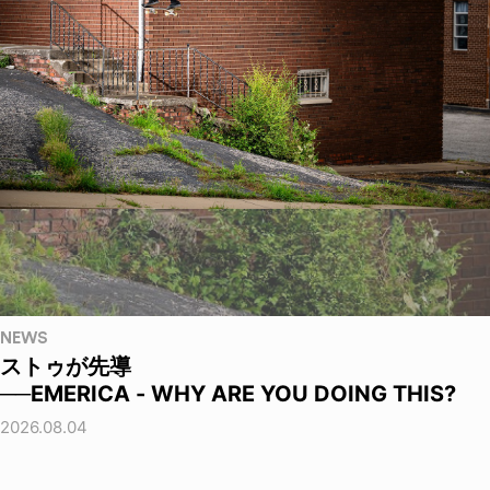
NEWS
ストゥが先導
──EMERICA - WHY ARE YOU DOING THIS?
2026.08.04