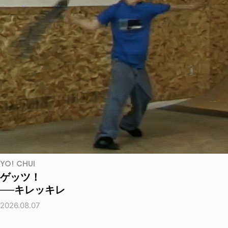
YO! CHUI
ゲッツ！
──キレッキレ
2026.08.07