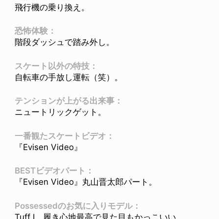
飛行機の乗り換え。
恐怖体験：
階段ダッシュで踏み外し。
スケート以外の特技：
自転車の手放し運転（笑）。
テンションが上がる出来事：
ニュートリックゲット。
一番観たスケートビデオ：
『Evisen Video』
BESTビデオパート：
『Evisen Video』丸山晋太郎パート。
Possessedのお気に入りモデル：
Tuff I。履き心地最高で見た目もかっこいい。