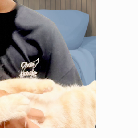
ID
VOICE
IZURU NAGAHARA / 永原依弦
TONY
2026.08.05
2026.08