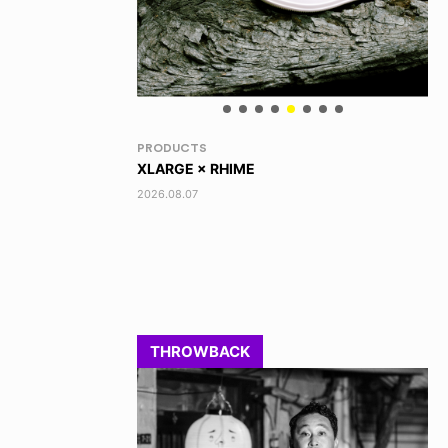
RANDOM
VO
DINOSAUR JR.
TO
2026.08.06
202
THROWBACK