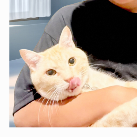
ICE OF FREEDOM
VOICE OF FREEDOM
NY ALVA (ENGLISH)
AKIRA OZAWA / 尾澤 彰
6.08.07
2021.09.02