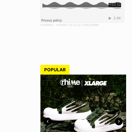
VHSMAG
·
VHSMIX vol.31 by YUNGJINNN
POPULAR