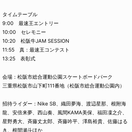
タイムテーブル
9:00 最速王エントリー
10:00 セレモニー
10:20 松阪牛JAM SESSION
11:55 真：最速王コンテスト
13:25 表彰式
会場：松阪市総合運動公園スケートボードパーク
三重県松阪市山下町111番地（松阪市総合運動公園内）
招待ライダー：Nike SB、織田夢海、渡辺星那、根附海
龍、安倍来夢、西山奏、風間KAMA美保、福田凜之介、
星野勇大、斉藤丈太郎、斉藤吟平、澤島裕貴、佐藤はる
き、根間瀬斗ほか