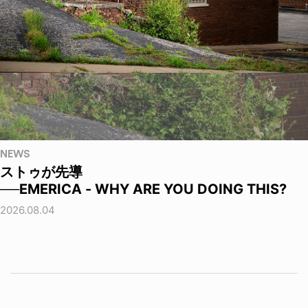
NEWS
ストゥが先導
──EMERICA - WHY ARE YOU DOING THIS?
2026.08.04