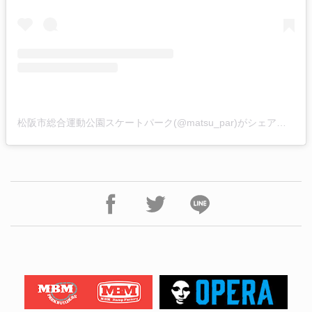
松阪市総合運動公園スケートパーク(@matsu_par)がシェアした投稿