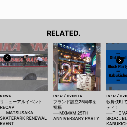
RELATED.
NEWS
INFO / EVENTS
INFO / EV
リニューアルイベント
ブランド設立25周年を
歌舞伎町
RECAP
祝福
ティ！
──MATSUSAKA
──MXMXM 25TH
──THE V
SKATEPARK RENEWAL
ANNIVERSARY PARTY
SKOOL B
EVENT
KABUKIC