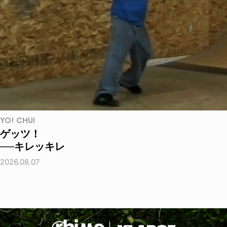
YO! CHUI
ゲッツ！
──キレッキレ
2026.08.07