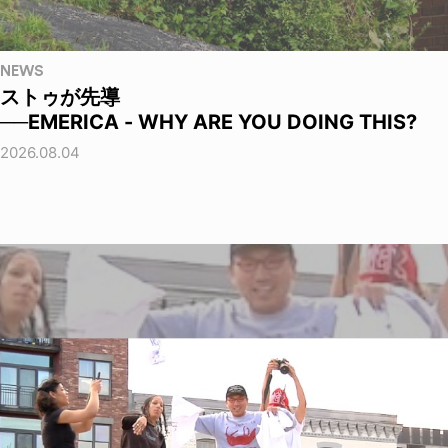
NEWS
ストゥが先導
──EMERICA - WHY ARE YOU DOING THIS?
2026.08.04