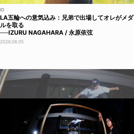
ID
LA五輪への意気込み：兄弟で出場してオレがメダ
ルを取る
──IZURU NAGAHARA / 永原依弦
2026.08.05