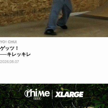
YO! CHUI
ゲッツ！
──キレッキレ
2026.08.07