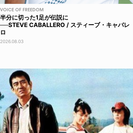
VOICE OF FREEDOM
半分に切った1足が伝説に
──STEVE CABALLERO / スティーブ・キャバレ
ロ
2026.08.03