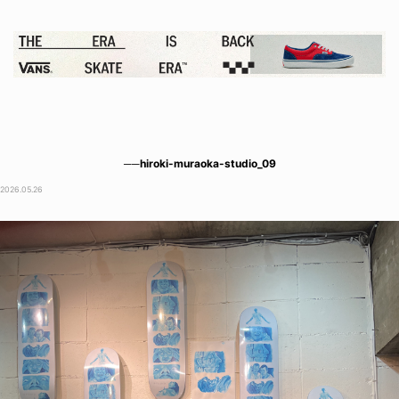
──hiroki-muraoka-studio_09
2026.05.26