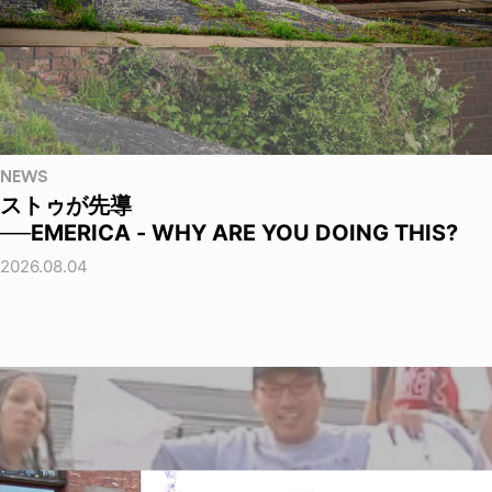
NEWS
ストゥが先導
──EMERICA - WHY ARE YOU DOING THIS?
2026.08.04